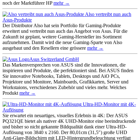
noch der Marktführer HP
mehr →
Also vertreibt nun auch
Asus-Produkte
Der Distributor Also hat sein Portfolio für Gaming-Produkte
erweitert und vertreibt nun auch das Angebot von Asus. Für die
Zukunft ist geplant, weitere Gaming-Hersteller ins Sortiment
aufzunehmen. Damit wird die neue Gaming-Sparte von Also
ausgebaut und den Resellern eine grössere
mehr →
Asus Switzerland GmbH
Das Markenversprechen von ASUS sind die Innovationen, die
inspirieren und Produkte, die perfektioniert sind. Bei ASUS finden
Sie innovative Notebooks, Tablets, Desktops und AiO PCs,
Projektore und Monitore, Mainboards, Grafikkarten, Server und
Workstaions, verschiedenes Zubehör und vieles mehr. Welches
Produkt
mehr →
Ultra-HD-Monitor mit 4K-
Auflösung
Sie erwartet ein neuartiges, visuelles Erlebnis in 4K: Der ASUS
PQ321QE bietet als nativer 4K UHD-Monitor eine beeindruckende
und bisher so nicht gekannte Bildqualität dank einer Ultra-HD-
Auflösung von 3840 x 2160. Der 80,01cm (31,5″) große UHD
Anti-Glare-Bildschirm mit LED-Hintergrundbeleuchtung verfügt