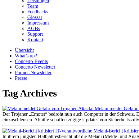
Leistungen
Team
Feedbacks
Glossar
Impressum
AGBs
Support
Kontakt
Übersicht
What’s up?
Concerto-Events
Concerto Newsletter
Partner-Newsletter
Presse
Tag Archives
Melani meldet Gefahr 
Der Trojaner „Emotet“ bedroht nun auch Computer in der Schweiz. Di
einzuschleusen. Abhilfe schaffen zügige Updates von Sicherheitsso
Melani-Bericht kritisie
In ihrem jüngsten Halbjahresbericht übt die Melani (Melde- und Anal