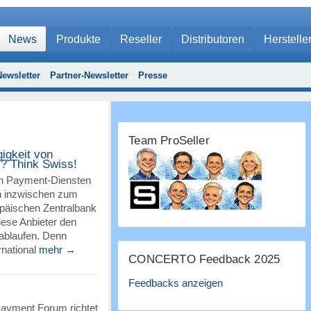
News
Produkte
Reseller
Distributoren
Herstelle
ewsletter
Partner-Newsletter
Presse
Team ProSeller
igkeit von
? Think Swiss!
en Payment-Diensten
en inzwischen zum
opäischen Zentralbank
ese Anbieter den
ablaufen. Denn
rnational
mehr →
CONCERTO Feedback 2025
Feedbacks anzeigen
Payment Forum richtet