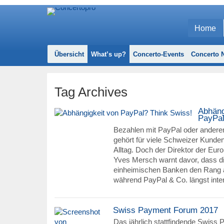
Home
Übersicht
What’s up?
Concerto-Events
Concerto N
Tag Archives
Abhäng
PayPal
Bezahlen mit PayPal oder ander
gehört für viele Schweizer Kund
Alltag. Doch der Direktor der Eur
Yves Mersch warnt davor, dass di
einheimischen Banken den Rang 
während PayPal & Co. längst inte
Swiss Payment Forum 2017
Das jährlich stattfindende Swiss 