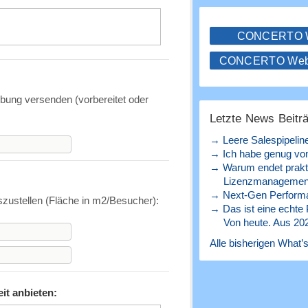
CONCERTO
CONCERTO WebS
bung versenden (vorbereitet oder
Letzte News Beitr
→ Leere Salespipelin
→ Ich habe genug von
→ Warum endet prakt
Lizenzmanagement
→ Next-Gen Perform
uszustellen (Fläche in m2/Besucher):
→ Das ist eine echte
Von heute. Aus 20
Alle bisherigen What’s
t anbieten: