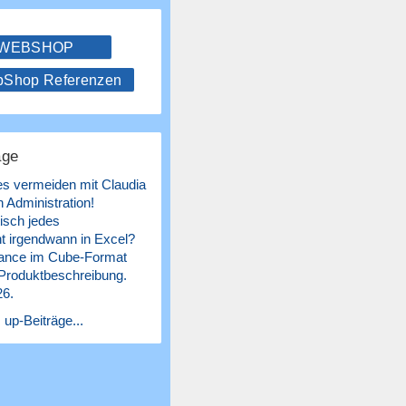
 WEBSHOP
hop Referenzen
äge
es vermeiden mit Claudia
 Administration!
isch jedes
 irgendwann in Excel?
ance im Cube-Format
 Produktbeschreibung.
26.
 up-Beiträge...