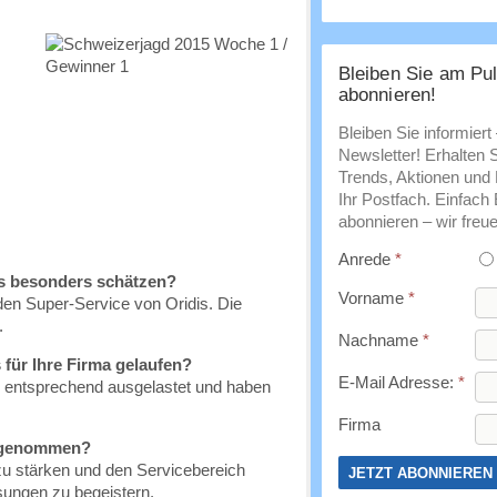
Bleiben Sie am Pul
abonnieren!
Bleiben Sie informiert
Newsletter! Erhalten 
Trends, Aktionen und E
Ihr Postfach. Einfach
abonnieren – wir freue
Anrede
*
is besonders schätzen?
Vorname
*
en Super-Service von Oridis. Die
.
Nachname
*
s für Ihre Firma gelaufen?
E-Mail Adresse:
*
nd entsprechend ausgelastet und haben
Firma
vorgenommen?
 zu stärken und den Servicebereich
ungen zu begeistern.