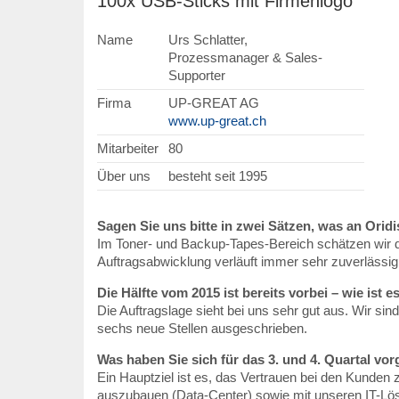
100x USB-Sticks mit Firmenlogo
Name
Urs Schlatter,
Prozessmanager & Sales-
Supporter
Firma
UP-GREAT AG
www.up-great.ch
Mitarbeiter
80
Über uns
besteht seit 1995
Sagen Sie uns bitte in zwei Sätzen, was an Orid
Im Toner- und Backup-Tapes-Bereich schätzen wir d
Auftragsabwicklung verläuft immer sehr zuverlässig
Die Hälfte vom 2015 ist bereits vorbei – wie ist e
Die Auftragslage sieht bei uns sehr gut aus. Wir si
sechs neue Stellen ausgeschrieben.
Was haben Sie sich für das 3. und 4. Quartal 
Ein Hauptziel ist es, das Vertrauen bei den Kunden
auszubauen (Data-Center) sowie mit unseren IT-Lös