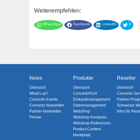
Weiterempfehlen:
WhatsApp
Facebook
LinkedIn
X
News
Produkte
Reseller
Übersicht
Übersicht
Übersicht
What’s up?
ConcertoProX
Concerto Ser
Concerto-Events
Einkaufsmanagement
Partner-Pro
Concerto Newsletter
Datenmanagement
Schweizer W
Partner-Newsletter
WebShop
Infos für Rese
Presse
Webshop-Kompass
Webshop-Referenzen
Product Content
Marktplatz