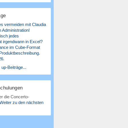
äge
es vermeiden mit Claudia
 Administration!
isch jedes
 irgendwann in Excel?
ance im Cube-Format
 Produktbeschreibung.
26.
 up-Beiträge...
Schulungen
r die Concerto-
Weiter zu den nächsten