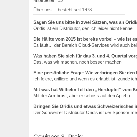
Mitarbeiter
15
Über uns
besteht seit 1978
Sagen Sie uns bitte in zwei Sätzen, was an Orid
Oridis ist ein Distributor, den ich leider nicht kenne.
Die Hälfte vom 2015 ist bereits vorbei – wie ist e
Es läuft… der Bereich Cloud-Services wird auch bei
Was haben Sie sich für das 3. und 4. Quartal 
Das, was wir machen, noch besser machen.
Eine persönliche Frage: Wie verbringen Sie den 
Ich feiere, grilliere und wenn es erlaubt ist, zünde ic
Mit was hat Wilhelm Tell den „Herdöpfel“ vom 
Mit der Armbrust, aber er schoss auf den Apfel ;)
Bringen Sie Oridis und etwas Schweizerisches i
Der Schweizer Distributor Oridis ist der Sponsor m
Gewinner 3. Preis: