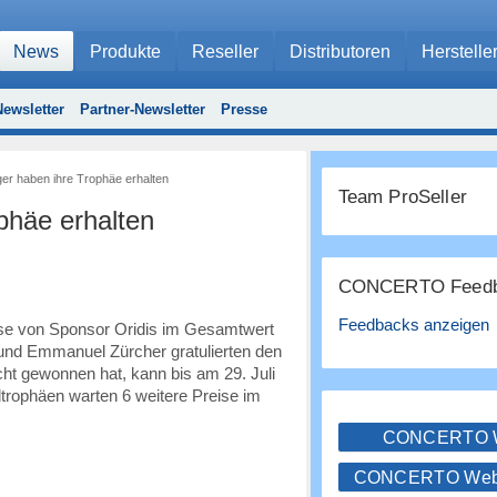
News
Produkte
Reseller
Distributoren
Herstelle
ewsletter
Partner-Newsletter
Presse
ger haben ihre Trophäe erhalten
Team ProSeller
phäe erhalten
CONCERTO Feedb
Feedbacks anzeigen
eise von Sponsor Oridis im Gesamtwert
und Emmanuel Zürcher gratulierten den
cht gewonnen hat, kann bis am 29. Juli
trophäen warten 6 weitere Preise im
CONCERTO
CONCERTO WebS