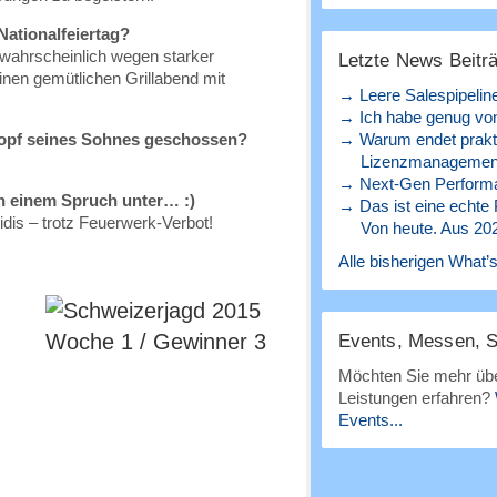
Nationalfeiertag?
s wahrscheinlich wegen starker
Letzte News Beitr
einen gemütlichen Grillabend mit
→ Leere Salespipelin
→ Ich habe genug von
Kopf seines Sohnes geschossen?
→ Warum endet prakt
Lizenzmanagement
→ Next-Gen Perform
n einem Spruch unter… :)
→ Das ist eine echte
is – trotz Feuerwerk-Verbot!
Von heute. Aus 20
Alle bisherigen What’s
Events, Messen, 
Möchten Sie mehr übe
Leistungen erfahren?
Events...