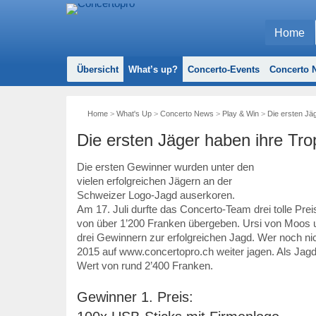
Home
Übersicht
What’s up?
Concerto-Events
Concerto N
Home
>
What's Up
>
Concerto News
>
Play & Win
>
Die ersten Jä
Die ersten Jäger haben ihre Tro
Die ersten Gewinner wurden unter den
vielen erfolgreichen Jägern an der
Schweizer Logo-Jagd auserkoren.
Am 17. Juli durfte das Concerto-Team drei tolle Pr
von über 1’200 Franken übergeben. Ursi von Moos 
drei Gewinnern zur erfolgreichen Jagd. Wer noch ni
2015 auf www.concertopro.ch weiter jagen. Als Jagd
Wert von rund 2’400 Franken.
Gewinner 1. Preis: