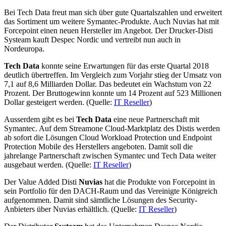
Bei Tech Data freut man sich über gute Quartalszahlen und erweitert
das Sortiment um weitere Symantec-Produkte. Auch Nuvias hat mit
Forcepoint einen neuen Hersteller im Angebot. Der Drucker-Disti
Systeam kauft Despec Nordic und vertreibt nun auch in
Nordeuropa.
Tech Data
konnte seine Erwartungen für das erste Quartal 2018
deutlich übertreffen. Im Vergleich zum Vorjahr stieg der Umsatz von
7,1 auf 8,6 Milliarden Dollar. Das bedeutet ein Wachstum von 22
Prozent. Der Bruttogewinn konnte um 14 Prozent auf 523 Millionen
Dollar gesteigert werden. (Quelle:
IT Reseller
)
Ausserdem gibt es bei
Tech Data
eine neue Partnerschaft mit
Symantec. Auf dem Streamone Cloud-Marktplatz des Distis werden
ab sofort die Lösungen Cloud Workload Protection und Endpoint
Protection Mobile des Herstellers angeboten. Damit soll die
jahrelange Partnerschaft zwischen Symantec und Tech Data weiter
ausgebaut werden. (Quelle:
IT Reseller
)
Der Value Added Disti
Nuvias
hat die Produkte von Forcepoint in
sein Portfolio für den DACH-Raum und das Vereinigte Königreich
aufgenommen. Damit sind sämtliche Lösungen des Security-
Anbieters über Nuvias erhältlich. (Quelle:
IT Reseller
)