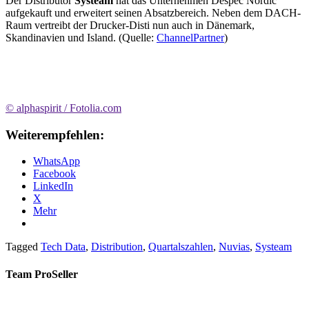
Der Distributor
Systeam
hat das Unternehmen Despec Nordic
aufgekauft und erweitert seinen Absatzbereich. Neben dem DACH-
Raum vertreibt der Drucker-Disti nun auch in Dänemark,
Skandinavien und Island. (Quelle:
ChannelPartner
)
© alphaspirit / Fotolia.com
Weiterempfehlen:
WhatsApp
Facebook
LinkedIn
X
Mehr
Tagged
Tech Data
,
Distribution
,
Quartalszahlen
,
Nuvias
,
Systeam
Team ProSeller