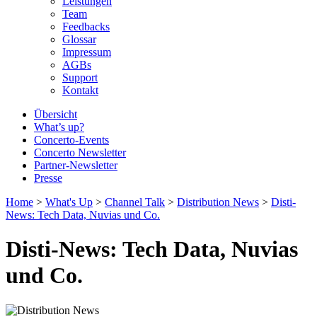
Leistungen
Team
Feedbacks
Glossar
Impressum
AGBs
Support
Kontakt
Übersicht
What’s up?
Concerto-Events
Concerto Newsletter
Partner-Newsletter
Presse
Home
>
What's Up
>
Channel Talk
>
Distribution News
>
Disti-
News: Tech Data, Nuvias und Co.
Disti-News: Tech Data, Nuvias
und Co.