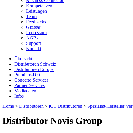
Business Connector
Kompetenzen
Leistungen
Team
Feedbacks
Glossar
Impressum
AGBs
Support
Kontakt
Übersicht
Distributoren Schweiz
Distributoren Europa
Premium-Distis
Concerto Services
Partner Services
Mediadaten
Infos
Home
>
Distributoren
>
ICT Distributoren
>
Spezialist/Hersteller-Ver
Distributor Novis Group