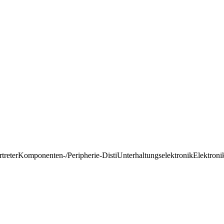
rtreter
Komponenten-/Peripherie-Disti
Unterhaltungselektronik
Elektroni