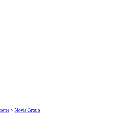
treter
>
Novis Group