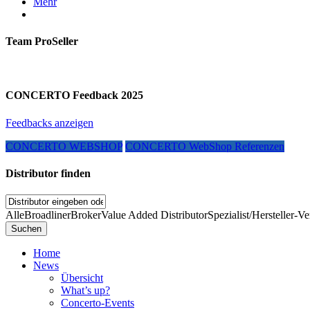
Mehr
Team ProSeller
CONCERTO Feedback 2025
Feedbacks anzeigen
CONCERTO WEBSHOP
CONCERTO WebShop Referenzen
Distributor finden
Alle
Broadliner
Broker
Value Added Distributor
Spezialist/Hersteller-Ve
Home
News
Übersicht
What’s up?
Concerto-Events