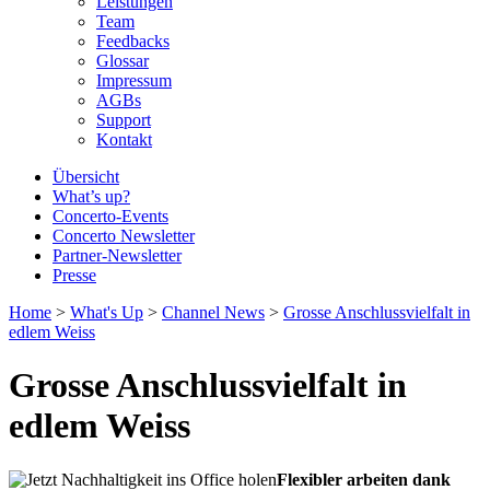
Leistungen
Team
Feedbacks
Glossar
Impressum
AGBs
Support
Kontakt
Übersicht
What’s up?
Concerto-Events
Concerto Newsletter
Partner-Newsletter
Presse
Home
>
What's Up
>
Channel News
>
Grosse Anschlussvielfalt in
edlem Weiss
Grosse Anschlussvielfalt in
edlem Weiss
Flexibler arbeiten dank