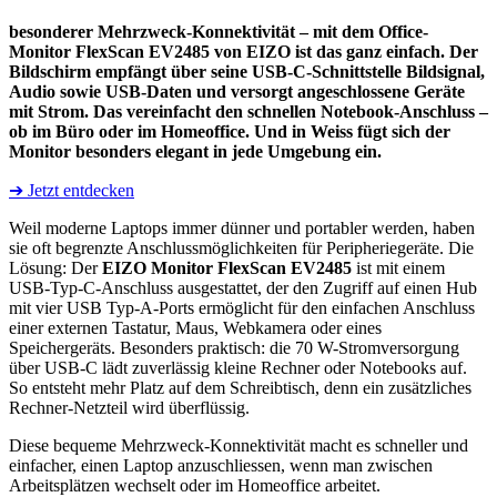
besonderer Mehrzweck-Konnektivität – mit dem Office-
Monitor FlexScan EV2485 von EIZO ist das ganz einfach. Der
Bildschirm empfängt über seine USB-C-Schnittstelle Bildsignal,
Audio sowie USB-Daten und versorgt angeschlossene Geräte
mit Strom. Das vereinfacht den schnellen Notebook-Anschluss –
ob im Büro oder im Homeoffice. Und in Weiss fügt sich der
Monitor besonders elegant in jede Umgebung ein.
➔ Jetzt entdecken
Weil moderne Laptops immer dünner und portabler werden, haben
sie oft begrenzte Anschlussmöglichkeiten für Peripheriegeräte. Die
Lösung: Der
EIZO Monitor FlexScan EV2485
ist mit einem
USB-Typ-C-Anschluss ausgestattet, der den Zugriff auf einen Hub
mit vier USB Typ-A-Ports ermöglicht für den einfachen Anschluss
einer externen Tastatur, Maus, Webkamera oder eines
Speichergeräts. Besonders praktisch: die 70 W-Stromversorgung
über USB-C lädt zuverlässig kleine Rechner oder Notebooks auf.
So entsteht mehr Platz auf dem Schreibtisch, denn ein zusätzliches
Rechner-Netzteil wird überflüssig.
Diese bequeme Mehrzweck-Konnektivität macht es schneller und
einfacher, einen Laptop anzuschliessen, wenn man zwischen
Arbeitsplätzen wechselt oder im Homeoffice arbeitet.