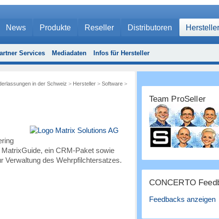
News
Produkte
Reseller
Distributoren
Herstelle
artner Services
Mediadaten
Infos für Hersteller
ederlassungen in der Schweiz
>
Hersteller
>
Software
>
Team ProSeller
ering
ng MatrixGuide, ein CRM-Paket sowie
r Verwaltung des Wehrpfilchtersatzes.
CONCERTO Feedb
Feedbacks anzeigen