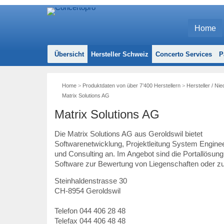
Home
Übersicht
Hersteller Schweiz
Concerto Services
P
Home
>
Produktdaten von über 7’400 Herstellern
>
Hersteller / Ni
Matrix Solutions AG
Matrix Solutions AG
Die Matrix Solutions AG aus Geroldswil bietet
Softwarenetwicklung, Projektleitung System Engine
und Consulting an. Im Angebot sind die Portallösu
Software zur Bewertung von Liegenschaften oder zu
Steinhaldenstrasse 30
CH
-
8954
Geroldswil
Telefon
044 406 28 48
Telefax 044 406 48 48