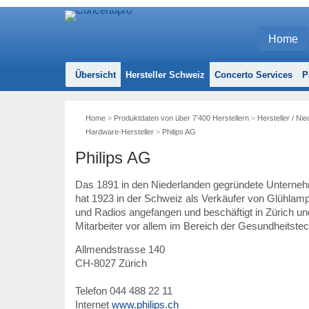
Home
Übersicht
Hersteller Schweiz
Concerto Services
P
Home
>
Produktdaten von über 7’400 Herstellern
>
Hersteller / Ni
Hardware-Hersteller
>
Philips AG
Philips AG
Das 1891 in den Niederlanden gegründete Unterne
hat 1923 in der Schweiz als Verkäufer von Glühlam
und Radios angefangen und beschäftigt in Zürich un
Mitarbeiter vor allem im Bereich der Gesundheitstec
Allmendstrasse 140
CH
-
8027
Zürich
Telefon
044 488 22 11
Internet
www.philips.ch