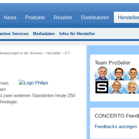
News
Produkte
Reseller
Distributoren
Herstelle
artner Services
Mediadaten
Infos für Hersteller
ederlassungen in der Schweiz
>
Hersteller
>
ICT
Team ProSeller
hmen
pen
d zwei weiteren Standorten heute 250
hnologie.
CONCERTO Feedb
Feedbacks anzeigen