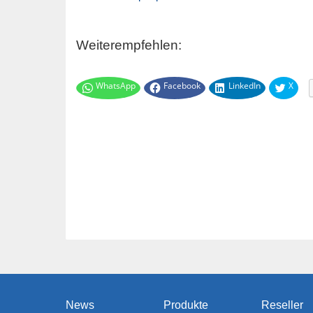
Weiterempfehlen:
WhatsApp
Facebook
LinkedIn
X
News
Produkte
Reseller