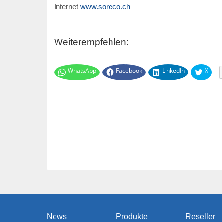
Internet
www.soreco.ch
Weiterempfehlen:
WhatsApp
Facebook
LinkedIn
X
News
Produkte
Reseller