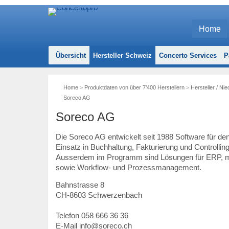
Home
Übersicht
Hersteller Schweiz
Concerto Services
P
Home
>
Produktdaten von über 7’400 Herstellern
>
Hersteller / Ni
Soreco AG
Soreco AG
Die Soreco AG entwickelt seit 1988 Software für de
Einsatz in Buchhaltung, Fakturierung und Controlling
Ausserdem im Programm sind Lösungen für ERP, mo
sowie Workflow- und Prozessmanagement.
Bahnstrasse 8
CH
-
8603
Schwerzenbach
Telefon
058 666 36 36
E-Mail
info@soreco.ch