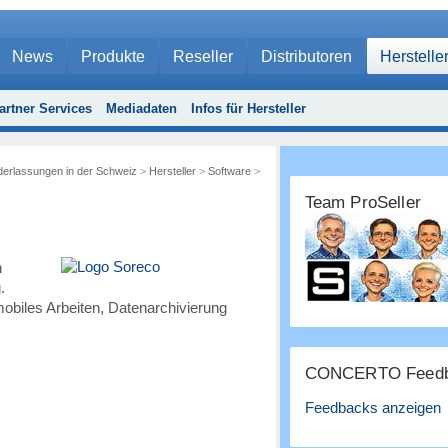
News
Produkte
Reseller
Distributoren
Herstelle
artner Services
Mediadaten
Infos für Hersteller
ederlassungen in der Schweiz
>
Hersteller
>
Software
>
Team ProSeller
n
.
biles Arbeiten, Datenarchivierung
CONCERTO Feedb
Feedbacks anzeigen