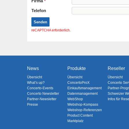
Firma
*
Telefon
Senden
reCAPTCHA erforderlich.
News
Produkte
Reseller
Übersicht
Übersicht
Übersicht
What’s up?
ConcertoProX
Concerto Ser
Concerto-Events
Einkaufsmanagement
Partner-Pro
Concerto Newsletter
Datenmanagement
Schweizer W
Partner-Newsletter
WebShop
Infos für Rese
Presse
Webshop-Kompass
Webshop-Referenzen
Product Content
Marktplatz