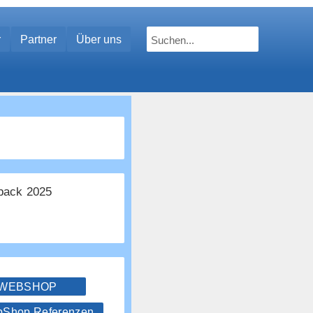
r
Partner
Über uns
ack 2025
 WEBSHOP
hop Referenzen