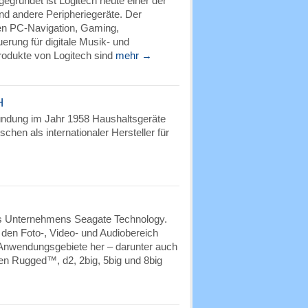
egründet ist Logitech heute einer der
nd andere Peripheriegeräte. Der
en PC-Navigation, Gaming,
rung für digitale Musik- und
rodukte von Logitech sind
mehr →
H
ründung im Jahr 1958 Haushaltsgeräte
schen als internationaler Hersteller für
→
s Unternehmens Seagate Technology.
 den Foto-, Video- und Audiobereich
 Anwendungsgebiete her – darunter auch
en Rugged™, d2, 2big, 5big und 8big