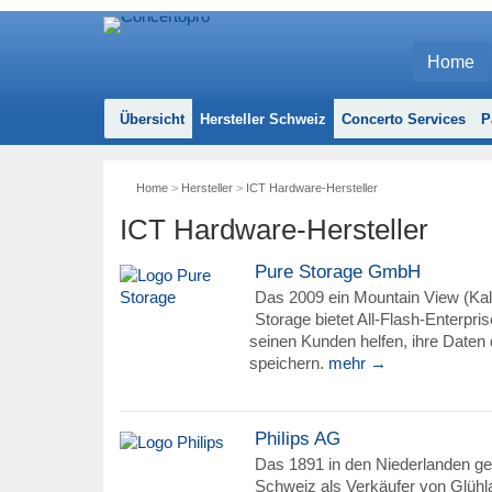
Home
Übersicht
Hersteller Schweiz
Concerto Services
P
Home
>
Hersteller
>
ICT Hardware-Hersteller
ICT Hardware-Hersteller
Pure Storage GmbH
Das 2009 ein Mountain View (Kal
Storage bietet All-Flash-Enterpr
seinen Kunden helfen, ihre Daten 
speichern.
mehr →
Philips AG
Das 1891 in den Niederlanden ge
Schweiz als Verkäufer von Glüh