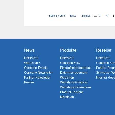
...
Seite 5 von 8
Erste
Zurück
3
4
5
News
Produkte
Reseller
Übersicht
Übersicht
Übersicht
What’s up?
ConcertoProX
Concerto Ser
Concerto-Events
Einkaufsmanagement
Partner-Pro
Concerto Newsletter
Datenmanagement
Schweizer W
Partner-Newsletter
WebShop
Infos für Rese
Presse
Webshop-Kompass
Webshop-Referenzen
Product Content
Marktplatz