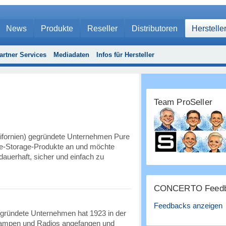
News
Produkte
Reseller
Distributoren
Herstelle
artner Services
Mediadaten
Infos für Hersteller
Team ProSeller
ifornien) gegründete Unternehmen Pure
ise-Storage-Produkte an und möchte
dauerhaft, sicher und einfach zu
CONCERTO Feedb
Feedbacks anzeigen
gründete Unternehmen hat 1923 in der
lampen und Radios angefangen und