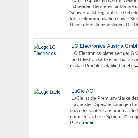
1981 in Apples im Kanton Waadt g
führenden Hersteller für Mäuse u
Schwerpunkt liegt auf den Gebiet
Internetkommunikation sowie Steue
Heimunterhaltungsanlagen. Die P
LG Electronics Austria Gmb
LG Electronics bietet seit der G
und Elektronikartikel and ist inzwi
digitale Produkte etabliert.
mehr 
LaCie AG
LaCie ist die Premium-Marke de
LaCie stellt Speicherlösungen für
sowie für weitere anspruchsvolle
darunter auch die Speicherlösung
Rack.
mehr →