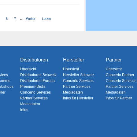
...
6
7
Weiter
Letzte
Distributoren
Hersteller
Partner
Übersicht
Übersicht
Übersicht
vices
Distributoren Schweiz
Hersteller Schweiz
Concerto Partner
gramme
Distributoren Europa
Concerto Services
Concerto Services
ebshops
Premium-Distis
Partner Services
Partner Services
ller
Concerto Services
Mediadaten
Mediadaten
Partner Services
Infos für Hersteller
Infos für Partner
Mediadaten
Infos