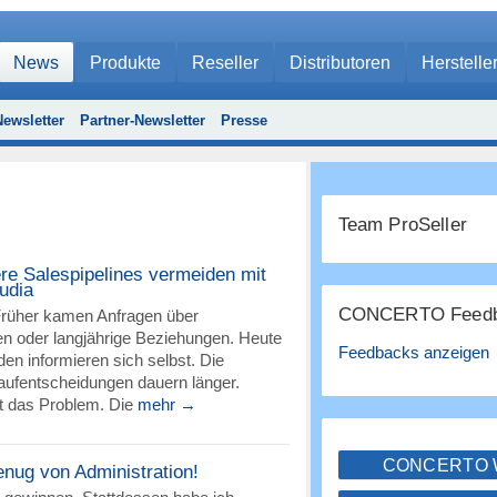
News
Produkte
Reseller
Distributoren
Herstelle
ewsletter
Partner-Newsletter
Presse
Team ProSeller
re Salespipelines vermeiden mit
udia
CONCERTO Feedb
 Früher kamen Anfragen über
 oder langjährige Beziehungen. Heute
Feedbacks anzeigen
den informieren sich selbst. Die
aufentscheidungen dauern länger.
ht das Problem. Die
mehr →
CONCERTO
enug von Administration!