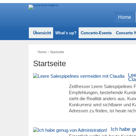
Home
Übersicht
What’s up?
Concerto-Events
Concerto N
Home
>
Startseite
Startseite
Lee
Cla
Zeitfresser Leere Salespipelines
Empfehlungen, bestehende Kunden
sieht die Realität anders aus. Kun
Konkurrenz wird sichtbarer und K
Adressen zu finden, ist heute nic
Ich habe g