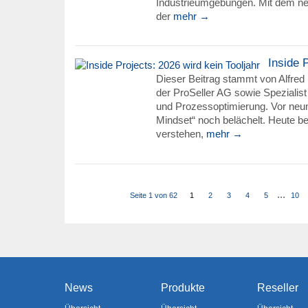
Industrieumgebungen. Mit dem 
der
mehr →
Inside 
Dieser Beitrag stammt von Alfred
der ProSeller AG sowie Spezialis
und Prozessoptimierung. Vor neun
Mindset“ noch belächelt. Heute 
verstehen,
mehr →
...
Seite 1 von 62
1
2
3
4
5
10
News
Produkte
Reseller