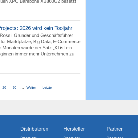
neuen XPC Barebone XB860G2 besetzt
Projects: 2026 wird kein Tooljahr
 Rossi, Gründer und Geschäftsführer
t für Marktplätze, Big Data, E-Commerce
 Monaten wurde der Satz „KI ist ein
beginnen immer mehr Unternehmen zu
...
20
30
Weiter
Letzte
Distributoren
Hersteller
Partner