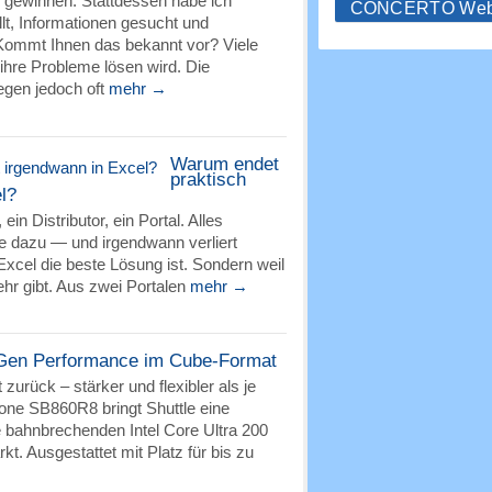
n gewinnen. Stattdessen habe ich
CONCERTO WebS
llt, Informationen gesucht und
 Kommt Ihnen das bekannt vor? Viele
ihre Probleme lösen wird. Die
egen jedoch oft
mehr →
Warum endet
praktisch
l?
ein Distributor, ein Portal. Alles
e dazu — und irgendwann verliert
Excel die beste Lösung ist. Sondern weil
hr gibt. Aus zwei Portalen
mehr →
Gen Performance im Cube-Format
urück – stärker und flexibler als je
ne SB860R8 bringt Shuttle eine
e bahnbrechenden Intel Core Ultra 200
. Ausgestattet mit Platz für bis zu