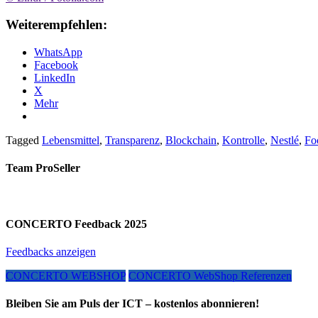
Weiterempfehlen:
WhatsApp
Facebook
LinkedIn
X
Mehr
Tagged
Lebensmittel
,
Transparenz
,
Blockchain
,
Kontrolle
,
Nestlé
,
Fo
Team ProSeller
CONCERTO Feedback 2025
Feedbacks anzeigen
CONCERTO WEBSHOP
CONCERTO WebShop Referenzen
Bleiben Sie am Puls der ICT – kostenlos abonnieren!