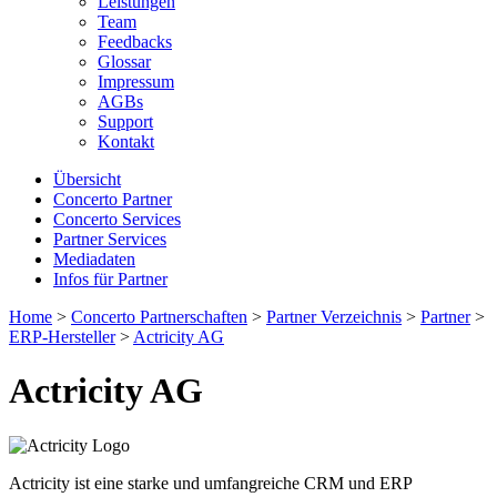
Leistungen
Team
Feedbacks
Glossar
Impressum
AGBs
Support
Kontakt
Übersicht
Concerto Partner
Concerto Services
Partner Services
Mediadaten
Infos für Partner
Home
>
Concerto Partnerschaften
>
Partner Verzeichnis
>
Partner
>
ERP-Hersteller
>
Actricity AG
Actricity AG
Actricity ist eine starke und umfangreiche CRM und ERP