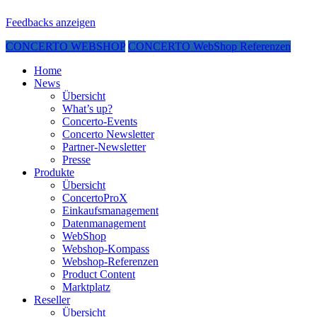
Feedbacks anzeigen
CONCERTO WEBSHOP
CONCERTO WebShop Referenzen
Home
News
Übersicht
What’s up?
Concerto-Events
Concerto Newsletter
Partner-Newsletter
Presse
Produkte
Übersicht
ConcertoProX
Einkaufsmanagement
Datenmanagement
WebShop
Webshop-Kompass
Webshop-Referenzen
Product Content
Marktplatz
Reseller
Übersicht