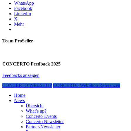
WhatsApp
Facebook
LinkedIn
X
Mehr
Team ProSeller
CONCERTO Feedback 2025
Feedbacks anzeigen
CONCERTO WEBSHOP
CONCERTO WebShop Referenzen
Home
News
Übersicht
What’s up?
Concerto-Events
Concerto Newsletter
Partner-Newsletter