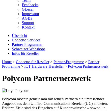
Team
Feedbacks
Glossar
Impressum
AGBs
Support
Kontakt
Übersicht
Concerto Services
Partner-Programme
Schweizer Webshops
Infos für Reseller
Home
>
Concerto für Reseller
>
Partner-Programme
>
Partner
Programme
>
ICT Hardware-Hersteller
>
Polycom Partnernetzwerk
Polycom Partnernetzwerk
Polycom möchte gemeinsam mit seinen Partnern ein umfassendes
Angebot aus dem Unified-Communications-Bereich (UC) anbieten.
Erklärte Ziele sind das Eingehen auf Kundenwünsche – sowohl in