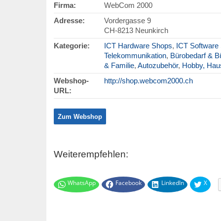
Firma:
WebCom 2000
Adresse:
Vordergasse 9
CH
-
8213
Neunkirch
Kategorie:
ICT Hardware Shops
,
ICT Software
Telekommunikation
,
Bürobedarf & B
& Familie
,
Autozubehör
,
Hobby, Haus
Webshop-
http://shop.webcom2000.ch
URL:
Zum Webshop
Weiterempfehlen:
WhatsApp
Facebook
LinkedIn
X