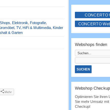
CONCERTO
 Shops
,
Elektronik
,
Fotografie
,
CONCERTO WebS
üromöbel
,
TV, HiFi & Multimedia
,
Kinder
halt & Garten
Webshops finden
Webshop Checku
Mehr
Optimieren Sie ihren
Sie mehr Umsatz mi
Checkup!