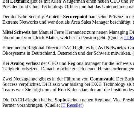
Bei
Lexmark
gibt es mit Allen Waugerman einen neuen CEO und Pr
President und Chief Technology Officer und hat das Unternehmen nach 
Der deutsche Security-Anbieter
Securepoint
baut seine Präsenz in d
Extreme Networks und war dort als Area Sales Manager beschäftigt. 
Mitel Schweiz
hat Manuel Ferre Hernandez zum neuen Managing Direct
übernimmt von Ulrich Blatter, welcher in Pension geht. (Quelle:
IT Re
Einen neuen Regional Director DACH gibt es bei
Avi Networks
. Gu
Ökosystems in Deutschland, Österreich und der Schweiz mitwirken. 
Bei
Avaloq
verlässt der CEO und Regionalmanager für die Schweiz un
Tätigkeit fortsetzen. Danach möchte er sich neuen Herausforderungen 
Zwei Neuzugänge gibt es in der Führung von
Commvault
. Der Back
Success verpflichtet. Di Blasio war bislang bei DXC Technology als
Teams war. Sie folgt nun auf Rob Kaloustian, der auf die Position de
Die DACH-Region hat bei
Sophos
einen neuen Regional Vice Preside
Partner voranbringen. (Quelle:
IT Reseller
)