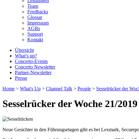
Leistungen
Team
Feedbacks
Glossar
Impressum
AGBs
Support
Kontakt
Übersicht
What’s up?
Concerto-Events
Concerto Newsletter
Partner-Newsletter
Presse
Home
>
What's Up
>
Channel Talk
>
People
>
Sesselrücker der Woc
Sesselrücker der Woche 21/2019
Neue Gesichter in den Führungsetagen gibt es bei Lexmark, Securep