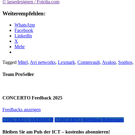
© lassedesignen / Fotolia.com
Weiterempfehlen:
WhatsApp
Facebook
LinkedIn
X
Mehr
Tagged
Mitel
,
Avi networks
,
Lexmark
,
Commvault
,
Avaloq
,
Sophos
,
Team ProSeller
CONCERTO Feedback 2025
Feedbacks anzeigen
CONCERTO WEBSHOP
CONCERTO WebShop Referenzen
Bleiben Sie am Puls der ICT – kostenlos abonnieren!