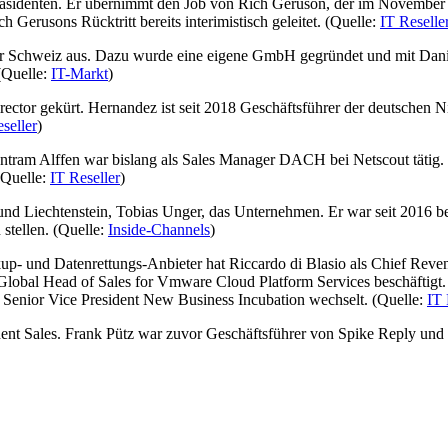
äsidenten. Er übernimmt den Job von Rich Geruson, der im November
Gerusons Rücktritt bereits interimistisch geleitet. (Quelle:
IT Reselle
er Schweiz aus. Dazu wurde eine eigene GmbH gegründet und mit Dani
(Quelle:
IT-Markt
)
or gekürt. Hernandez ist seit 2018 Geschäftsführer der deutschen Nie
seller
)
ntram Alffen war bislang als Sales Manager DACH bei Netscout tätig. I
(Quelle:
IT Reseller
)
d Liechtenstein, Tobias Unger, das Unternehmen. Er war seit 2016 be
stellen. (Quelle:
Inside-Channels
)
up- und Datenrettungs-Anbieter hat Riccardo di Blasio als Chief Reve
 Global Head of Sales for Vmware Cloud Platform Services beschäftig
s Senior Vice President New Business Incubation wechselt. (Quelle:
IT 
nt Sales. Frank Pütz war zuvor Geschäftsführer von Spike Reply und so