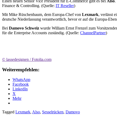
Einen neuen Senior Vice President für E-Commerce gibt es bei
Also
.
Finance & Controlling. (Quelle:
IT Reseller
)
Mit Mike Rüschenbaum, dem Europa-Chef von
Lexmark
, verlässt
deutsche Niederlassung verantwortlich, bevor er auf die Europa-Ebe
Bei
Damovo Schweiz
wurde William Ernst Frenzel zum Vorsitzende
für die Enterprise Accounts zuständig. (Quelle:
ChannelPartner
)
© lassedesignen / Fotolia.com
Weiterempfehlen:
WhatsApp
Facebook
LinkedIn
X
Mehr
Tagged
Lexmark
,
Also
,
Sesselrücken
,
Damovo