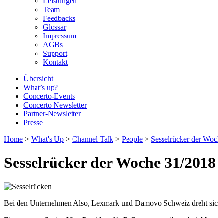
Leistungen
Team
Feedbacks
Glossar
Impressum
AGBs
Support
Kontakt
Übersicht
What’s up?
Concerto-Events
Concerto Newsletter
Partner-Newsletter
Presse
Home
>
What's Up
>
Channel Talk
>
People
>
Sesselrücker der Woc
Sesselrücker der Woche 31/2018
Bei den Unternehmen Also, Lexmark und Damovo Schweiz dreht sich d