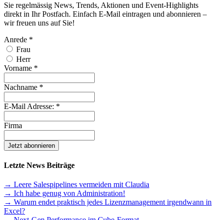
Sie regelmässig News, Trends, Aktionen und Event-Highlights
direkt in Ihr Postfach. Einfach E-Mail eintragen und abonnieren –
wir freuen uns auf Sie!
Anrede
*
Frau
Herr
Vorname
*
Nachname
*
E-Mail Adresse:
*
Firma
Letzte News Beiträge
→ Leere Salespipelines vermeiden mit Claudia
→ Ich habe genug von Administration!
→ Warum endet praktisch jedes Lizenzmanagement irgendwann in
Excel?
→ Next-Gen Performance im Cube-Format