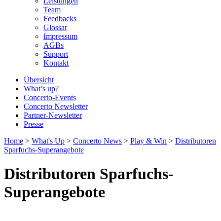
Leistungen
Team
Feedbacks
Glossar
Impressum
AGBs
Support
Kontakt
Übersicht
What’s up?
Concerto-Events
Concerto Newsletter
Partner-Newsletter
Presse
Home
>
What's Up
>
Concerto News
>
Play & Win
>
Distributoren
Sparfuchs-Superangebote
Distributoren Sparfuchs-
Superangebote