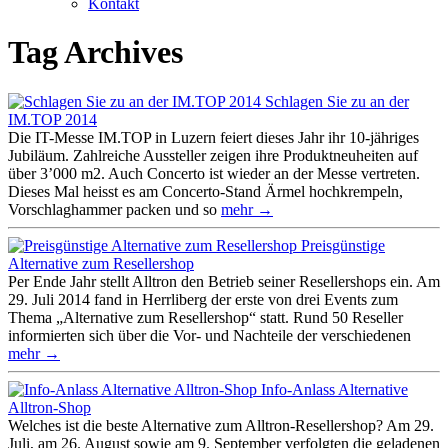
Kontakt
Tag Archives
Schlagen Sie zu an der
IM.TOP 2014
Die IT-Messe IM.TOP in Luzern feiert dieses Jahr ihr 10-jähriges
Jubiläum. Zahlreiche Aussteller zeigen ihre Produktneuheiten auf
über 3’000 m2. Auch Concerto ist wieder an der Messe vertreten.
Dieses Mal heisst es am Concerto-Stand Ärmel hochkrempeln,
Vorschlaghammer packen und so
mehr →
Preisgünstige
Alternative zum Resellershop
Per Ende Jahr stellt Alltron den Betrieb seiner Resellershops ein. Am
29. Juli 2014 fand in Herrliberg der erste von drei Events zum
Thema „Alternative zum Resellershop“ statt. Rund 50 Reseller
informierten sich über die Vor- und Nachteile der verschiedenen
mehr →
Info-Anlass Alternative
Alltron-Shop
Welches ist die beste Alternative zum Alltron-Resellershop? Am 29.
Juli, am 26. August sowie am 9. September verfolgten die geladenen