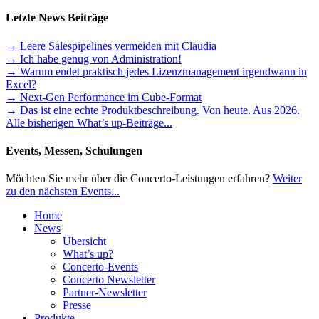
Letzte News Beiträge
→ Leere Salespipelines vermeiden mit Claudia
→ Ich habe genug von Administration!
→ Warum endet praktisch jedes Lizenzmanagement irgendwann in
Excel?
→ Next-Gen Performance im Cube-Format
→ Das ist eine echte Produktbeschreibung. Von heute. Aus 2026.
Alle bisherigen What’s up-Beiträge...
Events, Messen, Schulungen
Möchten Sie mehr über die Concerto-Leistungen erfahren?
Weiter
zu den nächsten Events...
Home
News
Übersicht
What’s up?
Concerto-Events
Concerto Newsletter
Partner-Newsletter
Presse
Produkte