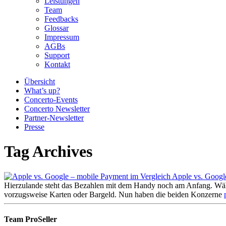
Leistungen
Team
Feedbacks
Glossar
Impressum
AGBs
Support
Kontakt
Übersicht
What’s up?
Concerto-Events
Concerto Newsletter
Partner-Newsletter
Presse
Tag Archives
Apple vs. Googl
Hierzulande steht das Bezahlen mit dem Handy noch am Anfang. Wäh
vorzugsweise Karten oder Bargeld. Nun haben die beiden Konzerne
Team ProSeller