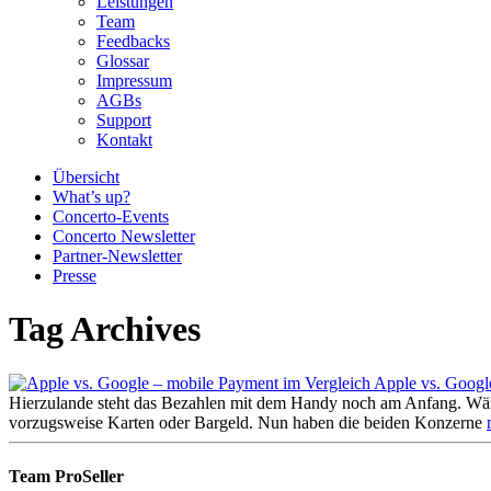
Leistungen
Team
Feedbacks
Glossar
Impressum
AGBs
Support
Kontakt
Übersicht
What’s up?
Concerto-Events
Concerto Newsletter
Partner-Newsletter
Presse
Tag Archives
Apple vs. Googl
Hierzulande steht das Bezahlen mit dem Handy noch am Anfang. Wäh
vorzugsweise Karten oder Bargeld. Nun haben die beiden Konzerne
Team ProSeller