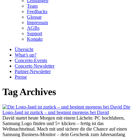
Leistungen
Team
Feedbacks
Glossar
Impressum
AGBs
Support
Kontakt
Übersicht
What’s up?
Concerto-Events
Concerto Newsletter
Partner-Newsletter
Presse
Tag Archives
Die
Logo-Jagd ist zurück – und beginnt morgens bei David
David startet heute Morgen mit einem Lächeln: PC hochfahren,
Samsung Logo finden und 5× klicken – fertig ist das
Weihnachtsritual. Mach mit und sichere dir die Chance auf einen
Samsung Business-Monitor – dein Geschenk zum Jahresanfang