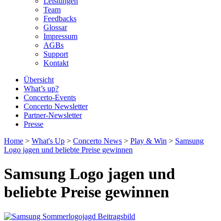
Leistungen
Team
Feedbacks
Glossar
Impressum
AGBs
Support
Kontakt
Übersicht
What’s up?
Concerto-Events
Concerto Newsletter
Partner-Newsletter
Presse
Home
>
What's Up
>
Concerto News
>
Play & Win
>
Samsung
Logo jagen und beliebte Preise gewinnen
Samsung Logo jagen und
beliebte Preise gewinnen