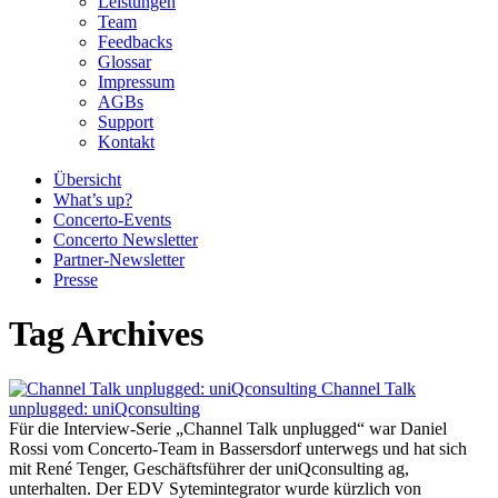
Leistungen
Team
Feedbacks
Glossar
Impressum
AGBs
Support
Kontakt
Übersicht
What’s up?
Concerto-Events
Concerto Newsletter
Partner-Newsletter
Presse
Tag Archives
Channel Talk
unplugged: uniQconsulting
Für die Interview-Serie „Channel Talk unplugged“ war Daniel
Rossi vom Concerto-Team in Bassersdorf unterwegs und hat sich
mit René Tenger, Geschäftsführer der uniQconsulting ag,
unterhalten. Der EDV Sytemintegrator wurde kürzlich von