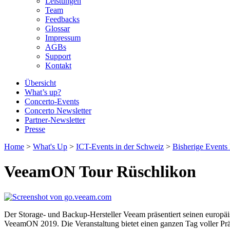
Leistungen
Team
Feedbacks
Glossar
Impressum
AGBs
Support
Kontakt
Übersicht
What’s up?
Concerto-Events
Concerto Newsletter
Partner-Newsletter
Presse
Home
>
What's Up
>
ICT-Events in der Schweiz
>
Bisherige Events
VeeamON Tour Rüschlikon
Der Storage- und Backup-Hersteller Veeam präsentiert seinen europä
VeeamON 2019. Die Veranstaltung bietet einen ganzen Tag voller P