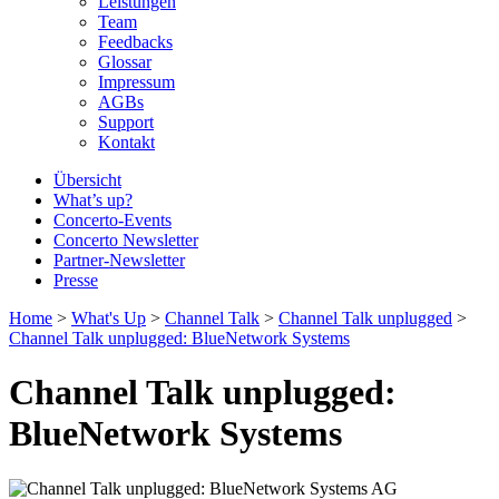
Leistungen
Team
Feedbacks
Glossar
Impressum
AGBs
Support
Kontakt
Übersicht
What’s up?
Concerto-Events
Concerto Newsletter
Partner-Newsletter
Presse
Home
>
What's Up
>
Channel Talk
>
Channel Talk unplugged
>
Channel Talk unplugged: BlueNetwork Systems
Channel Talk unplugged:
BlueNetwork Systems