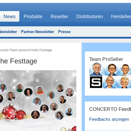
News
Produkte
Reseller
Distributoren
Herstelle
ewsletter
Partner-Newsletter
Presse
certo-Team wünscht frohe Festtage
Team ProSeller
he Festtage
CONCERTO Feedb
Feedbacks anzeigen