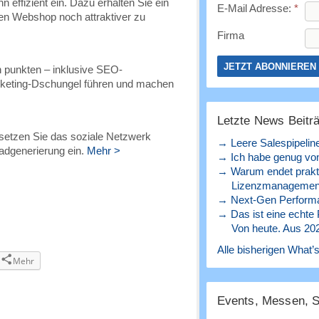
 effizient ein. Dazu erhalten Sie ein
E-Mail Adresse:
*
en Webshop noch attraktiver zu
Firma
 punkten – inklusive SEO-
rketing-Dschungel führen und machen
Letzte News Beitr
setzen Sie das soziale Netzwerk
→ Leere Salespipelin
adgenerierung ein.
Mehr >
→ Ich habe genug von
→ Warum endet prakt
Lizenzmanagement
→ Next-Gen Perform
→ Das ist eine echte
Von heute. Aus 20
Alle bisherigen What’s
Mehr
Events, Messen, 