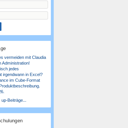
äge
es vermeiden mit Claudia
 Administration!
isch jedes
 irgendwann in Excel?
ance im Cube-Format
 Produktbeschreibung.
26.
 up-Beiträge...
Schulungen