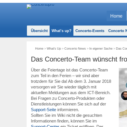
Home
Übersicht
What’s up?
Concerto-Events
Concerto N
Home
>
What's Up
>
Concerto News
>
In eigener Sache
>
Das Con
Das Concerto-Team wünscht fro
Über die Feiertage ist das Concerto-Team
zum Teil in den Ferien – wir sind aber
trotzdem für Sie da! Ab dem 3. Januar 2018
versorgen wir Sie wieder täglich mit
aktuellen Meldungen aus dem ICT-Bereich.
Bei Fragen zu Concerto-Produkten oder
Dienstleistungen können Sie sich auf der
Support-Seite
informieren.
Sollten Sie im Wiki nicht die gesuchten
Informationen finden, können Sie im
Support-Center
ein Ticket eröffnen. Der