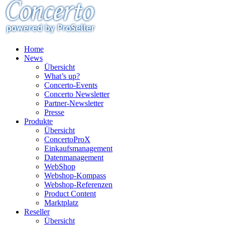
Home
News
Übersicht
What’s up?
Concerto-Events
Concerto Newsletter
Partner-Newsletter
Presse
Produkte
Übersicht
ConcertoProX
Einkaufsmanagement
Datenmanagement
WebShop
Webshop-Kompass
Webshop-Referenzen
Product Content
Marktplatz
Reseller
Übersicht