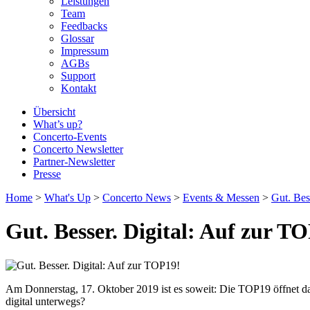
Leistungen
Team
Feedbacks
Glossar
Impressum
AGBs
Support
Kontakt
Übersicht
What’s up?
Concerto-Events
Concerto Newsletter
Partner-Newsletter
Presse
Home
>
What's Up
>
Concerto News
>
Events & Messen
>
Gut. Bes
Gut. Besser. Digital: Auf zur T
Am Donnerstag, 17. Oktober 2019 ist es soweit: Die TOP19 öffnet das
digital unterwegs?