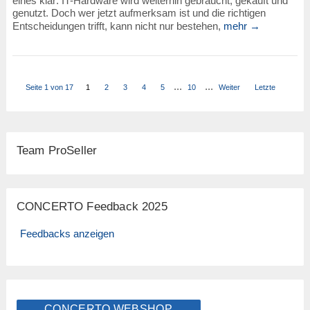
eines klar: IT-Hardware wird weiterhin gebraucht, gekauft und
genutzt. Doch wer jetzt aufmerksam ist und die richtigen
Entscheidungen trifft, kann nicht nur bestehen,
mehr →
...
...
Seite 1 von 17
1
2
3
4
5
10
Weiter
Letzte
Team ProSeller
CONCERTO Feedback 2025
Feedbacks anzeigen
CONCERTO WEBSHOP