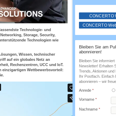
CONCERTO
CONCERTO WebS
fassendste Technologie- und
Networking, Storage, Security,
 unterstützende Technologien wie
Bleiben Sie am Pul
abonnieren!
 Lösungen, Wissen, technischer
iff auf ein globales Netz an
Bleiben Sie informiert
heit, Rechenzentren, UCC und IoT.
Newsletter! Erhalten 
 einzigartigen Wettbewerbsvorteil:
Trends, Aktionen und E
ie.
Ihr Postfach. Einfach
abonnieren – wir freue
Anrede
*
Vorname
*
Nachname
*