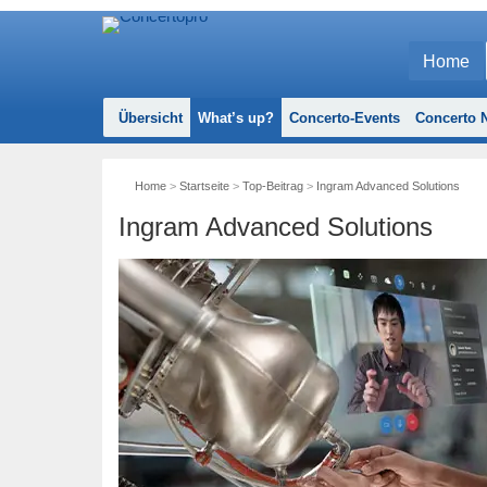
Home
Übersicht
What’s up?
Concerto-Events
Concerto N
Home
>
Startseite
>
Top-Beitrag
>
Ingram Advanced Solutions
Ingram Advanced Solutions