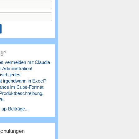
äge
es vermeiden mit Claudia
 Administration!
isch jedes
 irgendwann in Excel?
ance im Cube-Format
 Produktbeschreibung.
26.
 up-Beiträge...
Schulungen