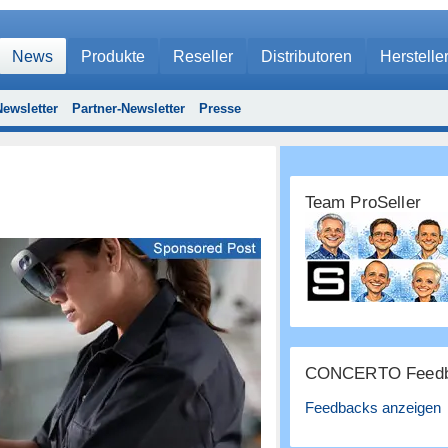
News
Produkte
Reseller
Distributoren
Herstelle
ewsletter
Partner-Newsletter
Presse
Team ProSeller
CONCERTO Feedb
Feedbacks anzeigen