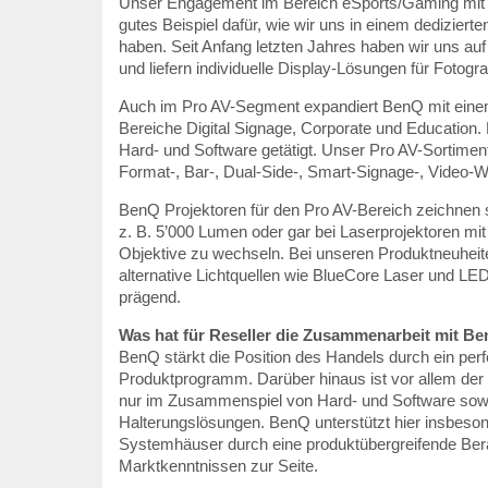
Unser Engagement im Bereich eSports/Gaming mit 
gutes Beispiel dafür, wie wir uns in einem dedizierte
haben. Seit Anfang letzten Jahres haben wir uns auf 
und liefern individuelle Display-Lösungen für Fotogr
Auch im Pro AV-Segment expandiert BenQ mit einem 
Bereiche Digital Signage, Corporate und Education. 
Hard- und Software getätigt. Unser Pro AV-Sortimen
Format-, Bar-, Dual-Side-, Smart-Signage-, Video-W
BenQ Projektoren für den Pro AV-Bereich zeichnen si
z. B. 5’000 Lumen oder gar bei Laserprojektoren mit
Objektive zu wechseln. Bei unseren Produktneuhei
alternative Lichtquellen wie BlueCore Laser und L
prägend.
Was hat für Reseller die Zusammenarbeit mit Be
BenQ stärkt die Position des Handels durch ein per
Produktprogramm. Darüber hinaus ist vor allem der
nur im Zusammenspiel von Hard- und Software sowie 
Halterungslösungen. BenQ unterstützt hier insbeson
Systemhäuser durch eine produktübergreifende Bera
Marktkenntnissen zur Seite.