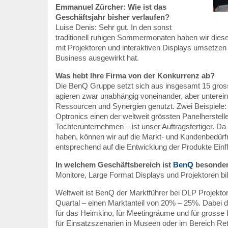
Emmanuel Zürcher: Wie ist das
Geschäftsjahr bisher verlaufen?
Luise Denis: Sehr gut. In den sonst
traditionell ruhigen Sommermonaten haben wir diese
mit Projektoren und interaktiven Displays umsetzen 
Business ausgewirkt hat.
Was hebt Ihre Firma von der Konkurrenz ab?
Die BenQ Gruppe setzt sich aus insgesamt 15 gr
agieren zwar unabhängig voneinander, aber unter
Ressourcen und Synergien genutzt. Zwei Beispiele:
Optronics einen der weltweit grössten Panelherstell
Tochterunternehmen – ist unser Auftragsfertiger. D
haben, können wir auf die Markt- und Kundenbedürfn
entsprechend auf die Entwicklung der Produkte Ein
In welchem Geschäftsbereich ist
BenQ
besonder
Monitore, Large Format Displays und Projektoren b
Weltweit ist BenQ der Marktführer bei DLP Projektor
Quartal – einen Marktanteil von 20% – 25%. Dabei d
für das Heimkino, für Meetingräume und für grosse I
für Einsatzszenarien in Museen oder im Bereich Reta