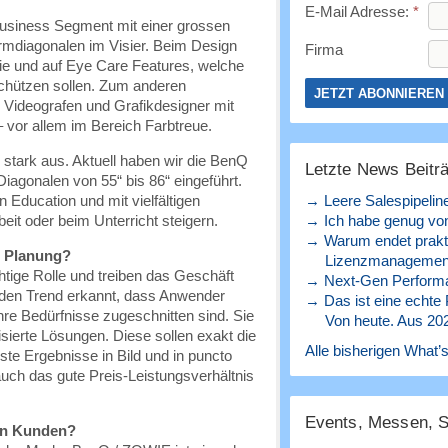
E-Mail Adresse:
*
Business Segment mit einer grossen
rmdiagonalen im Visier. Beim Design
Firma
e und auf Eye Care Features, welche
chützen sollen. Zum anderen
, Videografen und Grafikdesigner mit
 vor allem im Bereich Farbtreue.
 stark aus. Aktuell haben wir die BenQ
Letzte News Beitr
iagonalen von 55“ bis 86“ eingeführt.
n Education und mit vielfältigen
→ Leere Salespipelin
beit oder beim Unterricht steigern.
→ Ich habe genug von
→ Warum endet prakt
r Planung?
Lizenzmanagement
htige Rolle und treiben das Geschäft
→ Next-Gen Perform
r den Trend erkannt, dass Anwender
→ Das ist eine echte
e Bedürfnisse zugeschnitten sind. Sie
Von heute. Aus 20
sierte Lösungen. Diese sollen exakt die
Alle bisherigen What’s
ste Ergebnisse in Bild und in puncto
 auch das gute Preis-Leistungsverhältnis
Events, Messen, 
den Kunden?