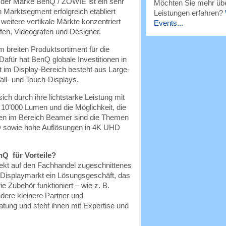
der Marke BenQ / ZOWIE ist ein sehr
Möchten Sie mehr übe
n Marktsegment erfolgreich etabliert
Leistungen erfahren?
weitere vertikale Märkte konzentriert
Events...
afen, Videografen und Designer.
breiten Produktsortiment für die
Dafür hat BenQ globale Investitionen in
t im Display-Bereich besteht aus Large-
all- und Touch-Displays.
ch durch ihre lichtstarke Leistung mit
 10’000 Lumen und die Möglichkeit, die
ten im Bereich Beamer sind die Themen
ED sowie hohe Auflösungen in 4K UHD
nQ für Vorteile?
fekt auf den Fachhandel zugeschnittenes
 Displaymarkt ein Lösungsgeschäft, das
Zubehör funktioniert – wie z. B.
dere kleinere Partner und
tung und steht ihnen mit Expertise und