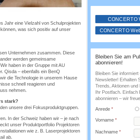
CONCERTO
s Jahr eine Vielzahl von Schulprojekten
können, was sich positiv auf unser
CONCERTO WebS
ossen Unternehmen zusammen. Diese
Bleiben Sie am Pul
einander werden gemeinsame
abonnieren!
 Wir haben in der Gruppe mit AU
er. Qisda – ebenfalls ein BenQ
Bleiben Sie informiert
a wir die Technologie in unserem Hause
Newsletter! Erhalten 
isse schnell reagieren und
Trends, Aktionen und E
fluss nehmen.
Ihr Postfach. Einfach
abonnieren – wir freue
s stark?
ilden unsere drei Fokusproduktgruppen.
Anrede
*
en. In der Schweiz haben wir – je nach
Vorname
*
eckt unser Produktportfolio Projektoren
nstallationen wie z. B. Laserprojektoren
Nachname
*
il ab.