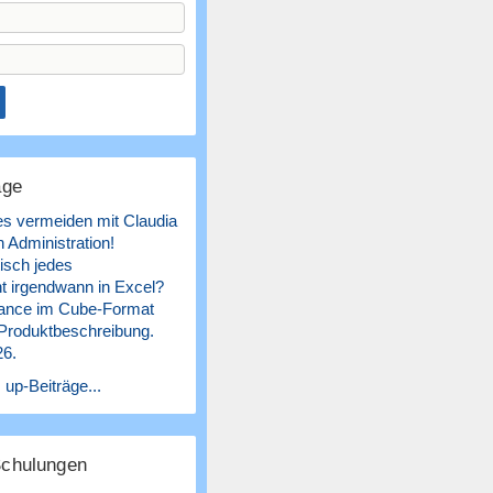
äge
es vermeiden mit Claudia
 Administration!
isch jedes
 irgendwann in Excel?
ance im Cube-Format
 Produktbeschreibung.
26.
 up-Beiträge...
Schulungen