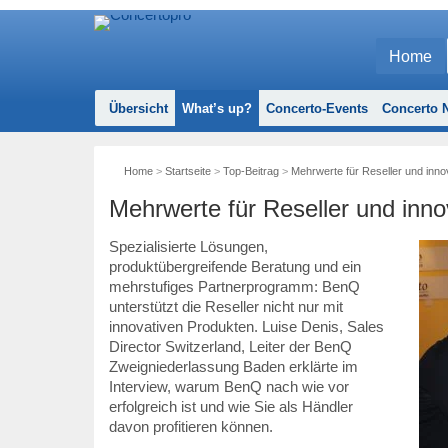
Home
Übersicht
What’s up?
Concerto-Events
Concerto N
Home
>
Startseite
>
Top-Beitrag
>
Mehrwerte für Reseller und inn
Mehrwerte für Reseller und inn
Spezialisierte Lösungen,
produktübergreifende Beratung und ein
mehrstufiges Partnerprogramm: BenQ
unterstützt die Reseller nicht nur mit
innovativen Produkten. Luise Denis, Sales
Director Switzerland, Leiter der BenQ
Zweigniederlassung Baden erklärte im
Interview, warum BenQ nach wie vor
erfolgreich ist und wie Sie als Händler
davon profitieren können.