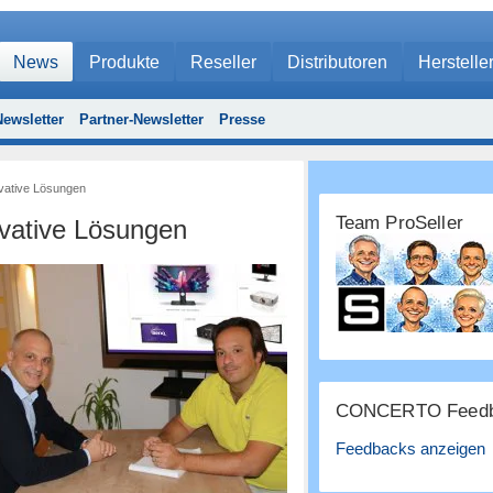
News
Produkte
Reseller
Distributoren
Herstelle
ewsletter
Partner-Newsletter
Presse
ovative Lösungen
Team ProSeller
ovative Lösungen
CONCERTO Feedb
Feedbacks anzeigen