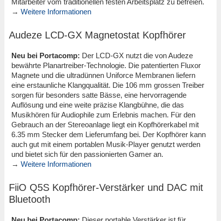
Mitarbeiter vom traditionellen festen Arbeitsplatz zu befreien.
→
Weitere Informationen
Audeze LCD-GX Magnetostat Kopfhörer
Neu bei Portacomp:
Der LCD-GX nutzt die von Audeze
bewährte Planartreiber-Technologie. Die patentierten Fluxor
Magnete und die ultradünnen Uniforce Membranen liefern
eine erstaunliche Klangqualität. Die 106 mm grossen Treiber
sorgen für besonders satte Bässe, eine hervorragende
Auflösung und eine weite präzise Klangbühne, die das
Musikhören für Audiophile zum Erlebnis machen. Für den
Gebrauch an der Stereoanlage liegt ein Kopfhörerkabel mit
6.35 mm Stecker dem Lieferumfang bei. Der Kopfhörer kann
auch gut mit einem portablen Musik-Player genutzt werden
und bietet sich für den passionierten Gamer an.
→
Weitere Informationen
FiiO Q5S Kopfhörer-Verstärker und DAC mit
Bluetooth
Neu bei Portacomp:
Dieser portable Verstärker ist für