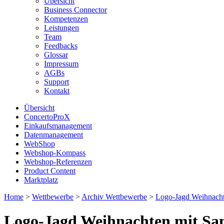
Übersicht
Business Connector
Kompetenzen
Leistungen
Team
Feedbacks
Glossar
Impressum
AGBs
Support
Kontakt
Übersicht
ConcertoProX
Einkaufsmanagement
Datenmanagement
WebShop
Webshop-Kompass
Webshop-Referenzen
Product Content
Marktplatz
Home
>
Wettbewerbe
>
Archiv Wettbewerbe
>
Logo-Jagd Weihnach
Logo-Jagd Weihnachten mit S