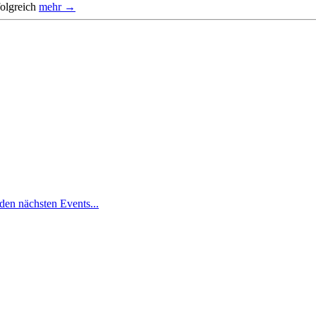
folgreich
mehr →
den nächsten Events...