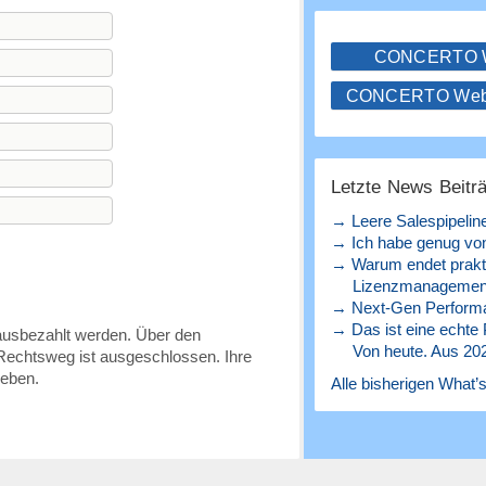
CONCERTO
CONCERTO WebS
Letzte News Beitr
→ Leere Salespipelin
→ Ich habe genug von
→ Warum endet prakt
Lizenzmanagement
→ Next-Gen Perform
→ Das ist eine echte
ausbezahlt werden. Über den
Von heute. Aus 20
Rechtsweg ist ausgeschlossen. Ihre
geben.
Alle bisherigen What’s