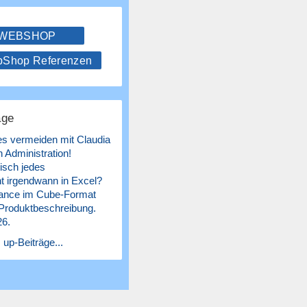
 WEBSHOP
hop Referenzen
äge
es vermeiden mit Claudia
 Administration!
isch jedes
 irgendwann in Excel?
ance im Cube-Format
 Produktbeschreibung.
26.
 up-Beiträge...