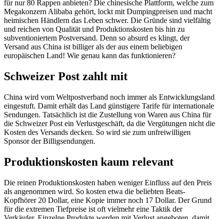
für nur 80 Rappen anbieten? Die chinesische Plattform, welche zum
Megakonzern Alibaba gehört, lockt mit Dumpingpreisen und macht
heimischen Händlern das Leben schwer. Die Gründe sind vielfältig
und reichen von Qualität und Produktionskosten bis hin zu
subventioniertem Postversand. Denn so absurd es klingt, der
Versand aus China ist billiger als der aus einem beliebigen
europäischen Land! Wie genau kann das funktionieren?
Schweizer Post zahlt mit
China wird vom Weltpostverband noch immer als Entwicklungsland
eingestuft. Damit erhält das Land günstigere Tarife für internationale
Sendungen. Tatsächlich ist die Zustellung von Waren aus China für
die Schweizer Post ein Verlustgeschäft, da die Vergütungen nicht die
Kosten des Versands decken. So wird sie zum unfreiwilligen
Sponsor der Billigsendungen.
Produktionskosten kaum relevant
Die reinen Produktionskosten haben weniger Einfluss auf den Preis
als angenommen wird. So kosten etwa die beliebten Beats-
Kopfhörer 20 Dollar, eine Kopie immer noch 17 Dollar. Der Grund
für die extremen Tiefpreise ist oft vielmehr eine Taktik der
Verkäufer. Einzelne Produkte werden mit Verlust angeboten, damit