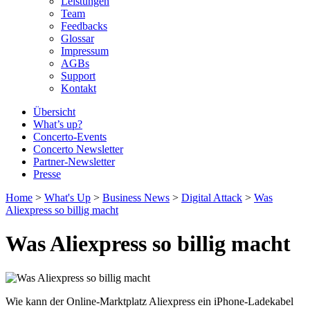
Leistungen
Team
Feedbacks
Glossar
Impressum
AGBs
Support
Kontakt
Übersicht
What’s up?
Concerto-Events
Concerto Newsletter
Partner-Newsletter
Presse
Home
>
What's Up
>
Business News
>
Digital Attack
>
Was
Aliexpress so billig macht
Was Aliexpress so billig macht
Wie kann der Online-Marktplatz Aliexpress ein iPhone-Ladekabel