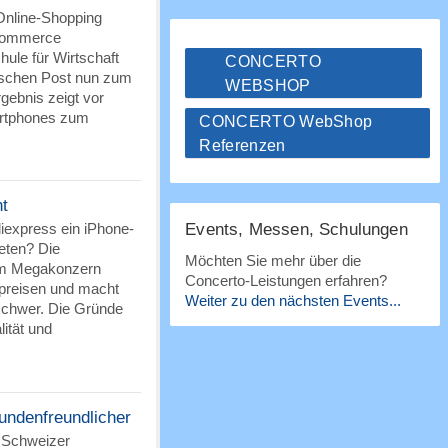
Online-Shopping
-Commerce
le für Wirtschaft
CONCERTO
ischen Post nun zum
WEBSHOP
gebnis zeigt vor
artphones zum
CONCERTO WebShop
Referenzen
t
iexpress ein iPhone-
Events, Messen, Schulungen
eten? Die
Möchten Sie mehr über die
zum Megakonzern
Concerto-Leistungen erfahren?
gpreisen und macht
Weiter zu den nächsten Events...
schwer. Die Gründe
lität und
undenfreundlicher
 Schweizer