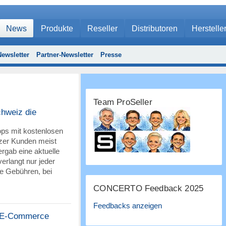
News
Produkte
Reseller
Distributoren
Herstelle
ewsletter
Partner-Newsletter
Presse
Team ProSeller
chweiz die
ps mit kostenlosen
zer Kunden meist
rgab eine aktuelle
erlangt nur jeder
e Gebühren, bei
CONCERTO Feedback 2025
Feedbacks anzeigen
 E-Commerce