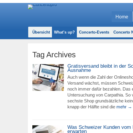
Home
Übersicht
What’s up?
Concerto-Events
Concerto N
Tag Archives
Gratisversand bleibt in der S
Ausnahme
Auch wenn die Zahl der Onlinesho
Versand wächst, müssen Schwei
noch immer dafür bezahlen. Das e
Untersuchung von Carpathia. So v
sechste Shop grundsätzliche kein
knapp der Hälfte sind die
mehr →
Was Schweizer Kunden vom
erwarten