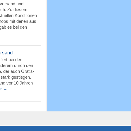
 Versand und
ich. Zu diesem
tuellen Konditionen
hops mit denen aus
ab es bei den
ersand
iert bei den
anderem durch den
 der auch Gratis-
stark gestiegen.
and vor 10 Jahren
r →