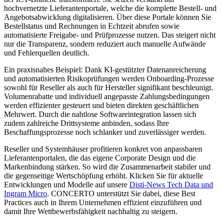
hochvernetzte Lieferantenportale, welche die komplette Bestell- und
Angebotsabwicklung digitalisieren. Über diese Portale können Sie
Bestellstatus und Rechnungen in Echtzeit abrufen sowie
automatisierte Freigabe- und Prüfprozesse nutzen. Das steigert nicht
nur die Transparenz, sondern reduziert auch manuelle Aufwände
und Fehlerquellen deutlich.
Ein praxisnahes Beispiel: Dank KI-gestützter Datenanreicherung
und automatisierten Risikoprüfungen werden Onboarding-Prozesse
sowohl für Reseller als auch für Hersteller signifikant beschleunigt.
Volumenrabatte und individuell angepasste Zahlungsbedingungen
werden effizienter gesteuert und bieten direkten geschäftlichen
Mehrwert. Durch die nahtlose Softwareintegration lassen sich
zudem zahlreiche Drittsysteme anbinden, sodass Ihre
Beschaffungsprozesse noch schlanker und zuverlässiger werden.
Reseller und Systemhäuser profitieren konkret von anpassbaren
Lieferantenportalen, die das eigene Corporate Design und die
Markenbindung stärken. So wird die Zusammenarbeit stabiler und
die gegenseitige Wertschöpfung erhöht. Klicken Sie für aktuelle
Entwicklungen und Modelle auf unsere
Disti-News Tech Data und
Ingram Micro
. CONCERTO unterstützt Sie dabei, diese Best
Practices auch in Ihrem Unternehmen effizient einzuführen und
damit Ihre Wettbewerbsfähigkeit nachhaltig zu steigern.