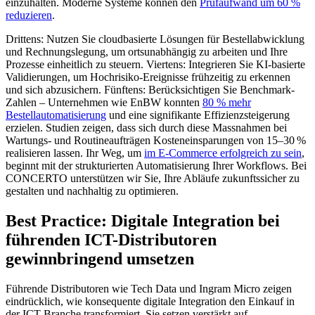
einzuhalten. Moderne Systeme können den
Prüfaufwand um 60 %
reduzieren
.
Drittens: Nutzen Sie cloudbasierte Lösungen für Bestellabwicklung
und Rechnungslegung, um ortsunabhängig zu arbeiten und Ihre
Prozesse einheitlich zu steuern. Viertens: Integrieren Sie KI-basierte
Validierungen, um Hochrisiko-Ereignisse frühzeitig zu erkennen
und sich abzusichern. Fünftens: Berücksichtigen Sie Benchmark-
Zahlen – Unternehmen wie EnBW konnten
80 % mehr
Bestellautomatisierung
und eine signifikante Effizienzsteigerung
erzielen. Studien zeigen, dass sich durch diese Massnahmen bei
Wartungs- und Routineaufträgen Kosteneinsparungen von 15–30 %
realisieren lassen. Ihr Weg, um
im E-Commerce erfolgreich zu sein
,
beginnt mit der strukturierten Automatisierung Ihrer Workflows. Bei
CONCERTO unterstützen wir Sie, Ihre Abläufe zukunftssicher zu
gestalten und nachhaltig zu optimieren.
Best Practice: Digitale Integration bei
führenden ICT-Distributoren
gewinnbringend umsetzen
Führende Distributoren wie Tech Data und Ingram Micro zeigen
eindrücklich, wie konsequente digitale Integration den Einkauf in
der ICT-Branche transformiert. Sie setzen verstärkt auf