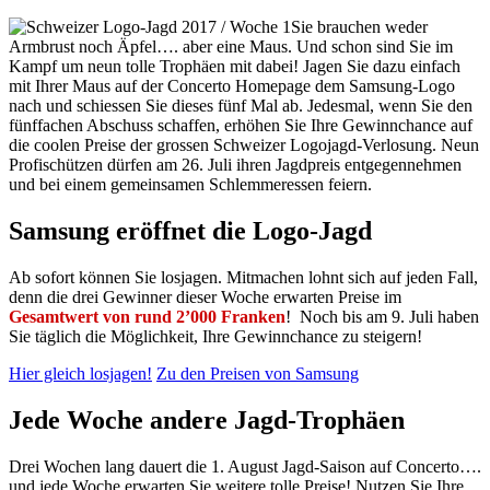
Sie brauchen weder
Armbrust noch Äpfel…. aber eine Maus. Und schon sind Sie im
Kampf um neun tolle Trophäen mit dabei! Jagen Sie dazu einfach
mit Ihrer Maus auf der Concerto Homepage dem Samsung-Logo
nach und schiessen Sie dieses fünf Mal ab. Jedesmal, wenn Sie den
fünffachen Abschuss schaffen, erhöhen Sie Ihre Gewinnchance auf
die coolen Preise der grossen Schweizer Logojagd-Verlosung. Neun
Profischützen dürfen am 26. Juli ihren Jagdpreis entgegennehmen
und bei einem gemeinsamen Schlemmeressen feiern.
Samsung eröffnet die Logo-Jagd
Ab sofort können Sie losjagen. Mitmachen lohnt sich auf jeden Fall,
denn die drei Gewinner dieser Woche erwarten Preise im
Gesamtwert von rund 2’000 Franken
! Noch bis am 9. Juli haben
Sie täglich die Möglichkeit, Ihre Gewinnchance zu steigern!
Hier gleich losjagen!
Zu den Preisen von Samsung
Jede Woche andere Jagd-Trophäen
Drei Wochen lang dauert die 1. August Jagd-Saison auf Concerto….
und jede Woche erwarten Sie weitere tolle Preise! Nutzen Sie Ihre