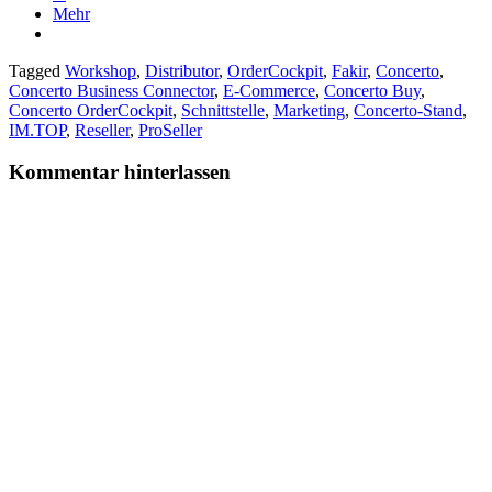
Mehr
Tagged
Workshop
,
Distributor
,
OrderCockpit
,
Fakir
,
Concerto
,
Concerto Business Connector
,
E-Commerce
,
Concerto Buy
,
Concerto OrderCockpit
,
Schnittstelle
,
Marketing
,
Concerto-Stand
,
IM.TOP
,
Reseller
,
ProSeller
Kommentar hinterlassen