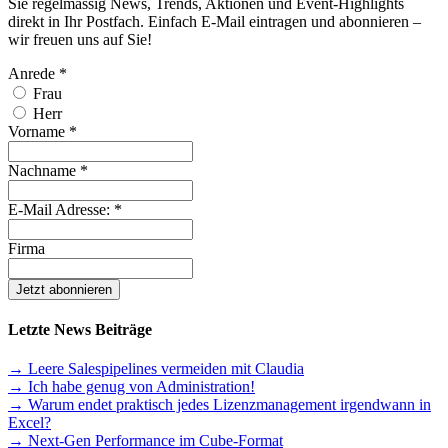
Sie regelmässig News, Trends, Aktionen und Event-Highlights
direkt in Ihr Postfach. Einfach E-Mail eintragen und abonnieren –
wir freuen uns auf Sie!
Anrede
*
Frau
Herr
Vorname
*
Nachname
*
E-Mail Adresse:
*
Firma
Letzte News Beiträge
→ Leere Salespipelines vermeiden mit Claudia
→ Ich habe genug von Administration!
→ Warum endet praktisch jedes Lizenzmanagement irgendwann in
Excel?
→ Next-Gen Performance im Cube-Format