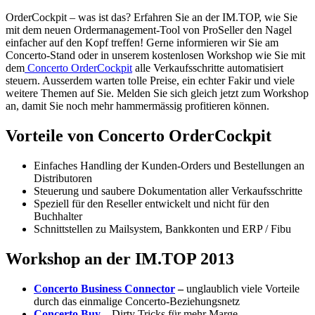
OrderCockpit – was ist das? Erfahren Sie an der IM.TOP, wie Sie
mit dem neuen Ordermanagement-Tool von ProSeller den Nagel
einfacher auf den Kopf treffen! Gerne informieren wir Sie am
Concerto-Stand oder in unserem kostenlosen Workshop wie Sie mit
dem
Concerto OrderCockpit
alle Verkaufsschritte automatisiert
steuern. Ausserdem warten tolle Preise, ein echter Fakir und viele
weitere Themen auf Sie. Melden Sie sich gleich jetzt zum Workshop
an, damit Sie noch mehr hammermässig profitieren können.
Vorteile von Concerto OrderCockpit
Einfaches Handling der Kunden-Orders und Bestellungen an
Distributoren
Steuerung und saubere Dokumentation aller Verkaufsschritte
Speziell für den Reseller entwickelt und nicht für den
Buchhalter
Schnittstellen zu Mailsystem, Bankkonten und ERP / Fibu
Workshop an der IM.TOP 2013
Concerto Business Connector
–
unglaublich viele Vorteile
durch das einmalige Concerto-Beziehungsnetz
Concerto Buy
–
Dirty Tricks für mehr Marge