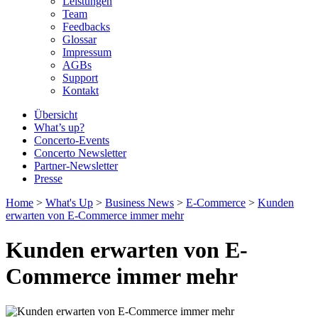
Leistungen
Team
Feedbacks
Glossar
Impressum
AGBs
Support
Kontakt
Übersicht
What’s up?
Concerto-Events
Concerto Newsletter
Partner-Newsletter
Presse
Home
>
What's Up
>
Business News
>
E‐Commerce
>
Kunden
erwarten von E-Commerce immer mehr
Kunden erwarten von E-
Commerce immer mehr