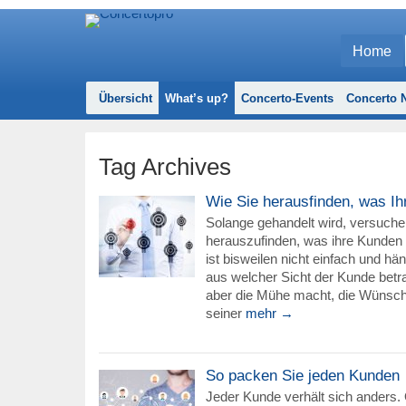
Home
Übersicht
What’s up?
Concerto-Events
Concerto N
Tag Archives
Wie Sie herausfinden, was Ih
Solange gehandelt wird, versuche
herauszufinden, was ihre Kunden e
ist bisweilen nicht einfach und hä
aus welcher Sicht der Kunde betra
aber die Mühe macht, die Wünsch
seiner
mehr →
So packen Sie jeden Kunden
Jeder Kunde verhält sich anders. 