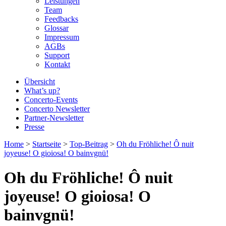
Leistungen
Team
Feedbacks
Glossar
Impressum
AGBs
Support
Kontakt
Übersicht
What’s up?
Concerto-Events
Concerto Newsletter
Partner-Newsletter
Presse
Home
>
Startseite
>
Top-Beitrag
>
Oh du Fröhliche! Ô nuit
joyeuse! O gioiosa! O bainvgnü!
Oh du Fröhliche! Ô nuit
joyeuse! O gioiosa! O
bainvgnü!