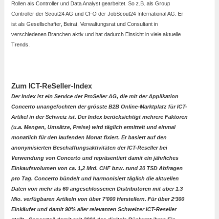
Rollen als Controller und Data Analyst gearbeitet. So z.B. als Group
Controller der Scout24 AG und CFO der JobScout24 International AG. Er
ist als Gesellschafter, Beirat, Verwaltungsrat und Consultant in
verschiedenen Branchen aktiv und hat dadurch Einsicht in viele aktuelle
Trends.
Zum ICT-ReSeller-Index
Der Index ist ein Service der ProSeller AG, die mit der Applikation
Concerto unangefochten der grösste B2B Online-Marktplatz für ICT-
Artikel in der Schweiz ist. Der Index berücksichtigt mehrere Faktoren
(u.a. Mengen, Umsätze, Preise) wird täglich ermittelt und einmal
monatlich für den laufenden Monat fixiert. Er basiert auf den
anonymisierten Beschaffungsaktivitäten der ICT-Reseller bei
Verwendung von Concerto und repräsentiert damit ein jährliches
Einkaufsvolumen von ca. 1,2 Mrd. CHF bzw. rund 20 TSD Abfragen
pro Tag. Concerto bündelt und harmonisiert täglich die aktuellen
Daten von mehr als 60 angeschlossenen Distributoren mit über 1.3
Mio. verfügbaren Artikeln von über 7’000 Herstellern. Für über 2‘300
Einkäufer und damit 90% aller relevanten Schweizer ICT-Reseller